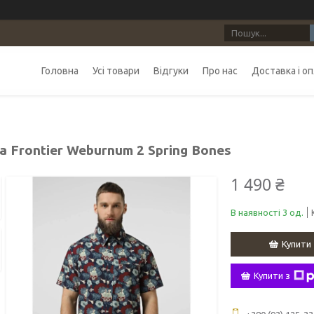
Головна
Усі товари
Відгуки
Про нас
Доставка і о
а Frontier Weburnum 2 Spring Bones
1 490 ₴
В наявності 3 од.
Купити
Купити з