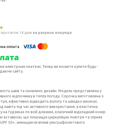
-99
 протягом 14 днів
за рахунок покупця
ені електронні платежі. Тепер ви можете купити будь-
идаючи сайту.
якість швів та оновлено дизайн. Модель представлена у
вного відпочинку в теплу погоду. Сорочка виготовлена з
вітря, ефективно відводить вологу та швидко висихає.
д навіть під час активного використання, а еластична
 на ґудзиках по всій довжині, класичний відкладний комір
ою вставкою, що покращує циркуляцію повітря та сприяє
ня UPF 50+, зменшуючи вплив ультрафіолетового