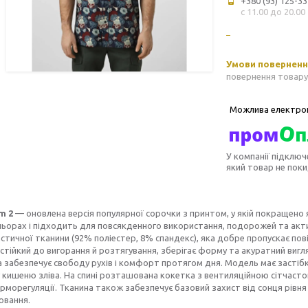
+380 (93) 125-33
с 11.00 до 20.00
повернення товару
У компанії підключ
який товар не пок
m 2
— оновлена версія популярної сорочки з принтом, у якій покращено 
ьорах і підходить для повсякденного використання, подорожей та акти
астичної тканини (92% поліестер, 8% спандекс), яка добре пропускає по
стійкий до вигорання й розтягування, зберігає форму та акуратний вигля
 забезпечує свободу рухів і комфорт протягом дня. Модель має застібку
у кишеню зліва. На спині розташована кокетка з вентиляційною сітчаст
рморегуляції. Тканина також забезпечує базовий захист від сонця рів
ювання.