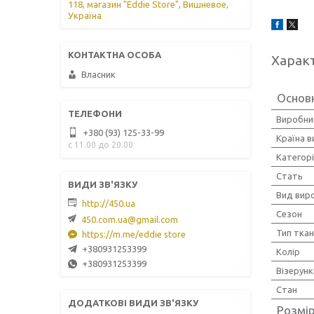
118, магазин "Eddie Store", Вишневое,
Україна
Харак
Власник
Основ
Виробни
+380 (93) 125-33-99
Країна 
с 11.00 до 20.00
Категорі
Стать
Вид вир
http://450.ua
Сезон
450.com.ua@gmail.com
Тип тка
https://m.me/eddie store
+380931253399
Колір
+380931253399
Візерунк
Стан
Розмі