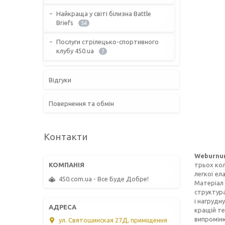
Найкраща у світі білизна Battle
Briefs
54
Послуги стрілецько-спортивного
клубу 450.ua
7
Відгуки
Повернення та обмін
Контакти
Weburnu
трьох кол
легкої ел
450.com.ua - Все Буде Добре!
Матеріал 
структура
і нагрудн
кращій те
випромін
ул. Святошинская 27Д, приміщення