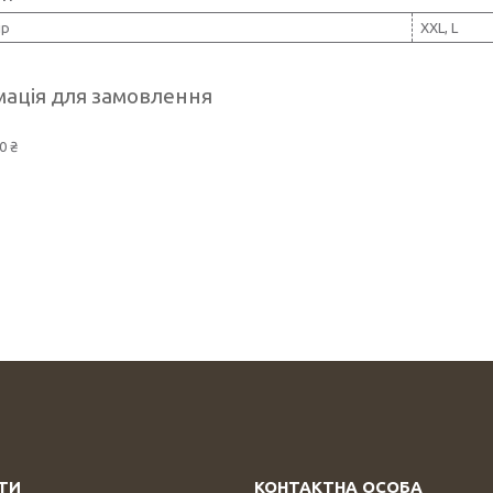
ір
XXL, L
ація для замовлення
0 ₴