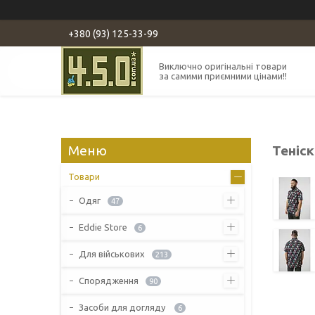
+380 (93) 125-33-99
Виключно оригінальні товари
за самими приємними цінами!!
Теніск
Товари
Одяг
47
Eddie Store
6
Для військових
213
Спорядження
90
Засоби для догляду
6