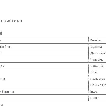
теристики
ні
к
Frontier
виробник
Україна
ї
Для війсь
Чоловіча
обу
Сорочка
Літо
нини
Поліестер
Різні коль
и і принти
Інше
Новий
ри