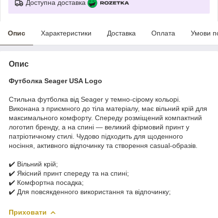
Доступна доставка
Опис
Характеристики
Доставка
Оплата
Умови п
Опис
Футболка Seager USA Logo
Стильна футболка від Seager у темно-сірому кольорі.
Виконана з приємного до тіла матеріалу, має вільний крій для
максимального комфорту. Спереду розміщений компактний
логотип бренду, а на спині — великий фірмовий принт у
патріотичному стилі. Чудово підходить для щоденного
носіння, активного відпочинку та створення casual-образів.
✔️ Вільний крій;
✔️ Якісний принт спереду та на спині;
✔️ Комфортна посадка;
✔️ Для повсякденного використання та відпочинку;
Приховати