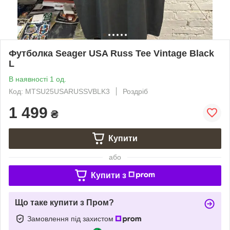
Футболка Seager USA Russ Tee Vintage Black
L
В наявності 1 од.
Код: MTSU25USARUSSVBLK3
Роздріб
1 499
₴
Купити
або
Купити з
Що таке купити з Пром?
Замовлення під захистом