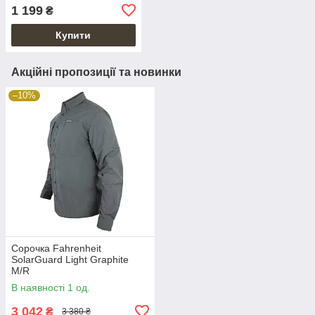
1 199
₴
Купити
Акційні пропозиції та новинки
–10%
Сорочка Fahrenheit
SolarGuard Light Graphite
M/R
В наявності 1 од.
3 042
₴
3 380 ₴