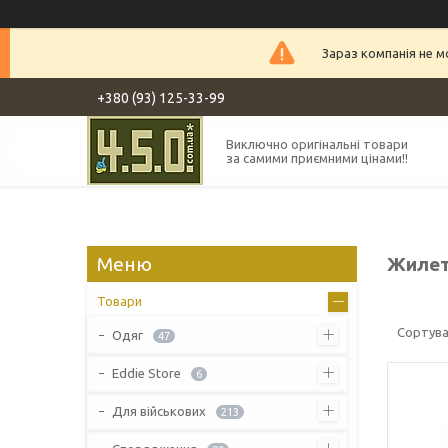
Зараз компанія не 
+380 (93) 125-33-99
Виключно оригінальні товари
за самими приємними цінами!!
Жиле
Товари
Одяг
47
Eddie Store
6
Для військових
213