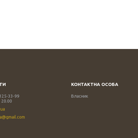
 125-33-99
Власник
 20.00
.ua
ua@gmail.com