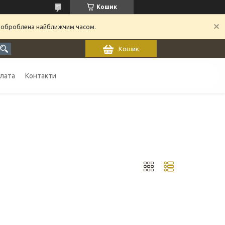
Кошик
 оброблена найближчим часом.
Кошик
плата
Контакти