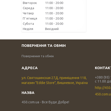
Вівторок
11:00
20:00
Середа
11:00
20:00
Четвер
11:00
20:00
Пʼятниця
11:00
20:00
Субота
11:00
20:00
Неділя
Вихідний
ПОВЕРНЕННЯ ТА ОБМІН
Повернення та обмін
+380 (93)
ул. Святошинская 27Д, приміщення 118,
с 11.00 до
магазин "Eddie Store", Вишневое, Україна
http://450
450.com.
450.com.ua - Все Буде Добре!