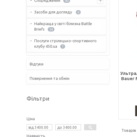
Спорядження
90
Засоби для догляду
6
Найкраща у світі білизна Battle
Briefs
54
Послуги стрілецько-спортивного
клубу 450.ua
7
Відгуки
Ультра
Bauer 
Повернення та обмін
Фільтри
Ціна
Наявність