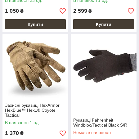
В наявності 23 од.
В наявності 1 од.
1 050
2 599
₴
₴
Купити
Купити
Захисні рукавиці HexArmor
HexBlue™ Hex1® Coyote
Tactical
Рукавиці Fahrenheit
В наявності 1 од.
Windbloc/Tactical Black S/R
1 370
Немає в наявності
₴