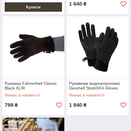
1 640
₴
Купити
Рукавиці Fahrenheit Classic
Рукавички водонепроникні
Black XL/R
Dexshell StretchFit Gloves
Немає в наявності
Немає в наявності
799
1 840
₴
₴