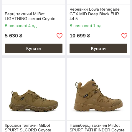
Черевики Lowa Renegade
Берці тактичні MilBot
GTX MID Deep Black EUR
LIGHTNING зимові Coyote
44.5
В наявності 4 од.
В наявності 1 од.
5 630
10 699
₴
₴
Купити
Купити
Кросівки тактичні MilBot
Напівберці тактичні MilBot
SPURT SLCORD Coyote
SPURT PATHFINDER Coyote