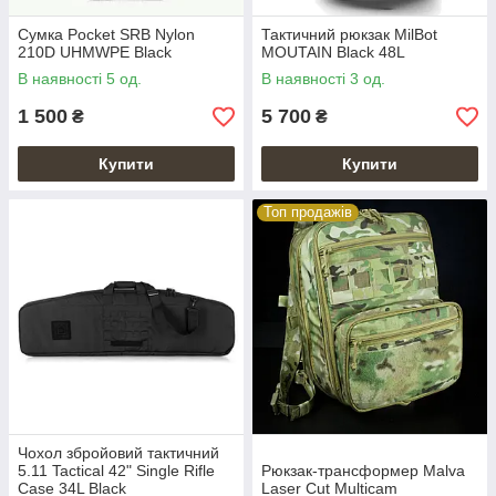
Сумка Pocket SRB Nylon
Тактичний рюкзак MilBot
210D UHMWPE Black
MOUTAIN Black 48L
В наявності 5 од.
В наявності 3 од.
1 500
5 700
₴
₴
Купити
Купити
Топ продажів
Чохол збройовий тактичний
5.11 Tactical 42" Single Rifle
Рюкзак-трансформер Malva
Case 34L Black
Laser Cut Multicam