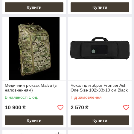
Купити
Купити
Медичний рюкзак Malva (з
Чохол для зброї Frontier Ash
наповненням)
One Size 102x33x10 см Black
В наявності 1 од.
Під замовлення
10 900
2 570
₴
₴
Купити
Купити